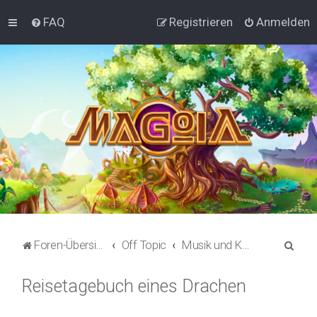
FAQ
Registrieren
Anmelden
S
Foren-Übersicht
Off Topic
Musik und Kreativ
u
Reisetagebuch eines Drachen
c
h