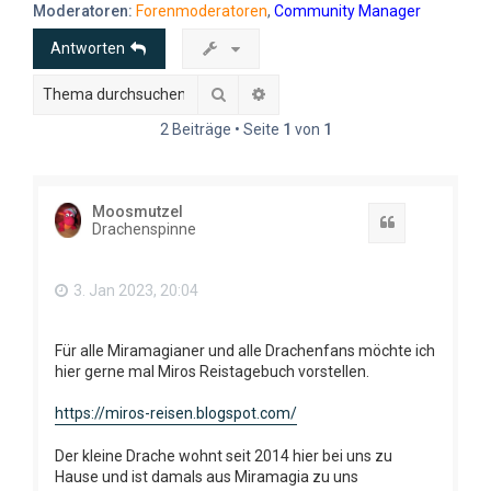
e
Moderatoren:
Forenmoderatoren
,
Community Manager
Antworten
Suche
Erweiterte Suche
2 Beiträge • Seite
1
von
1
Moosmutzel
Zitat
Drachenspinne
3. Jan 2023, 20:04
Für alle Miramagianer und alle Drachenfans möchte ich
hier gerne mal Miros Reistagebuch vorstellen.
https://miros-reisen.blogspot.com/
Der kleine Drache wohnt seit 2014 hier bei uns zu
Hause und ist damals aus Miramagia zu uns