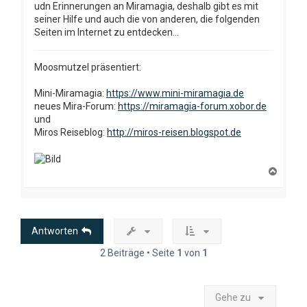
udn Erinnerungen an Miramagia, deshalb gibt es mit
seiner Hilfe und auch die von anderen, die folgenden
Seiten im Internet zu entdecken...
Moosmutzel präsentiert:
Mini-Miramagia:
https://www.mini-miramagia.de
neues Mira-Forum:
https://miramagia-forum.xobor.de
und
Miros Reiseblog:
http://miros-reisen.blogspot.de
N
a
c
h
o
b
Antworten
e
n
2 Beiträge • Seite
1
von
1
Gehe zu