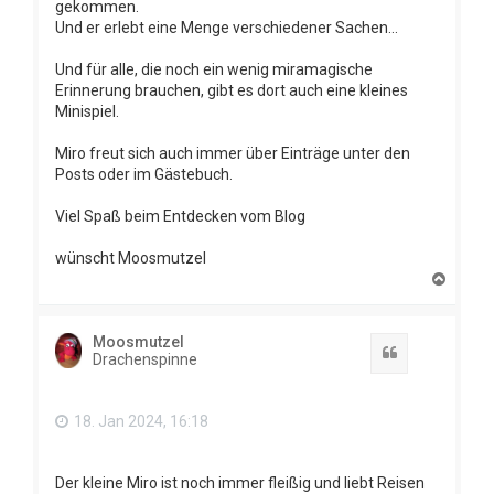
gekommen.
Und er erlebt eine Menge verschiedener Sachen...
Und für alle, die noch ein wenig miramagische
Erinnerung brauchen, gibt es dort auch eine kleines
Minispiel.
Miro freut sich auch immer über Einträge unter den
Posts oder im Gästebuch.
Viel Spaß beim Entdecken vom Blog
wünscht Moosmutzel
N
a
c
h
Moosmutzel
o
Zitat
Drachenspinne
b
e
n
18. Jan 2024, 16:18
Der kleine Miro ist noch immer fleißig und liebt Reisen