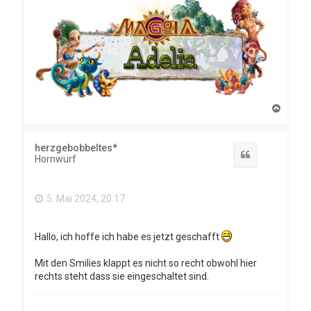
N
a
c
h
herzgebobbeltes*
o
Zitat
Hornwurf
b
e
n
5. Mai 2024, 20:17
Hallo, ich hoffe ich habe es jetzt geschafft
Mit den Smilies klappt es nicht so recht obwohl hier
rechts steht dass sie eingeschaltet sind.