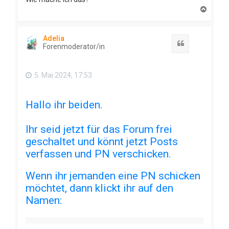
N
a
c
h
Adelia
o
Zitat
Forenmoderator/in
b
e
n
5. Mai 2024, 17:53
Hallo ihr beiden.
Ihr seid jetzt für das Forum frei
geschaltet und könnt jetzt Posts
verfassen und PN verschicken.
Wenn ihr jemanden eine PN schicken
möchtet, dann klickt ihr auf den
Namen: