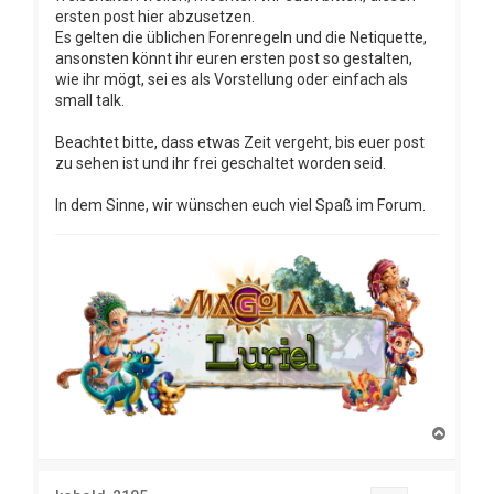
ersten post hier abzusetzen.
Es gelten die üblichen Forenregeln und die Netiquette,
ansonsten könnt ihr euren ersten post so gestalten,
wie ihr mögt, sei es als Vorstellung oder einfach als
small talk.
Beachtet bitte, dass etwas Zeit vergeht, bis euer post
zu sehen ist und ihr frei geschaltet worden seid.
In dem Sinne, wir wünschen euch viel Spaß im Forum.
N
a
c
h