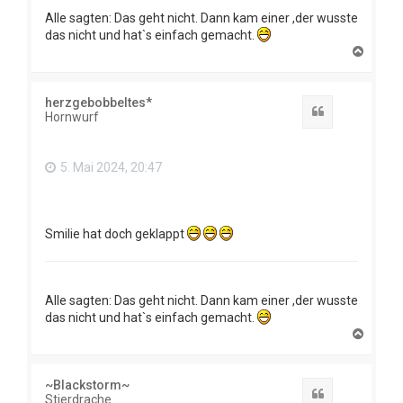
Alle sagten: Das geht nicht. Dann kam einer ,der wusste
das nicht und hat`s einfach gemacht.
N
a
c
h
herzgebobbeltes*
o
Zitat
Hornwurf
b
e
n
5. Mai 2024, 20:47
Smilie hat doch geklappt
Alle sagten: Das geht nicht. Dann kam einer ,der wusste
das nicht und hat`s einfach gemacht.
N
a
c
h
~Blackstorm~
o
Zitat
Stierdrache