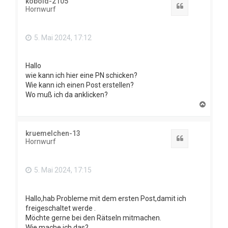
kobold-2105
o
Zitat
Hornwurf
b
e
n
5. Mai 2024, 17:12
Hallo
wie kann ich hier eine PN schicken?
Wie kann ich einen Post erstellen?
Wo muß ich da anklicken?
N
a
c
h
kruemelchen-13
o
Zitat
Hornwurf
b
e
n
5. Mai 2024, 17:15
Hallo,hab Probleme mit dem ersten Post,damit ich
freigeschaltet werde .
Möchte gerne bei den Rätseln mitmachen.
Wie mache ich das?