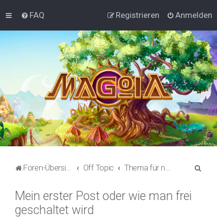
FAQ
Registrieren
Anmelden
S
Foren-Übersicht
Off Topic
Thema für neu registrierte Foren-Nutzer
u
Mein erster Post oder wie man frei
c
geschaltet wird
h