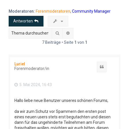
e
Moderatoren:
Forenmoderatoren
,
Community Manager
Antworten
Suche
Erweiterte Suche
7 Beiträge • Seite
1
von
1
Luriel
Zitat
Forenmoderator/in
5. Mai 2024, 16:43
Hallo liebe neue Benutzer unseres schönen Forums,
da wir zum Schutz vor Spammern den ersten post
eines neuen users stets erst begutachten und diesen
dann für das ungehinderte Teilnehmen am Forum
freischalten wollen, möchten wir euch bitten, diesen