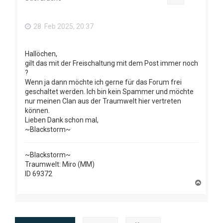
b
e
n
28. Feb 2025, 20:37
Hallöchen,
gilt das mit der Freischaltung mit dem Post immer noch
?
Wenn ja dann möchte ich gerne für das Forum frei
geschaltet werden. Ich bin kein Spammer und möchte
nur meinen Clan aus der Traumwelt hier vertreten
können.
Lieben Dank schon mal,
~Blackstorm~
~Blackstorm~
Traumwelt: Miro (MM)
ID 69372
N
a
c
h
o
b