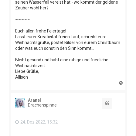
seinen Wasserfall vereist hat - wo kommt der goldene
Zauber wohl her?
~~~~~
Euch allen frohe Feiertage!
Lasst eurer Kreativität freien Lauf, schreibt eure
Weihnachtsgrüße, postet Bilder von eurem Christbaum
oder was euch sonst in den Sinn kommt...
Bleibt gesund und habt eine ruhige und friedliche
Weihnachtszeit.
Liebe Grüße,
Allison
N
a
c
h
Aranel
o
Zitat
Drachenspinne
b
e
n
24. Dez 2022, 15:32