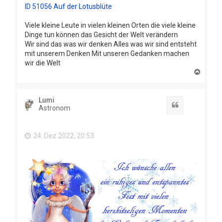
ID 51056 Auf der Lotusblüte
Viele kleine Leute in vielen kleinen Orten die viele kleine
Dinge tun können das Gesicht der Welt verändern
Wir sind das was wir denken Alles was wir sind entsteht
mit unserem Denken Mit unseren Gedanken machen
wir die Welt
N
a
c
h
Lumi
o
Zitat
Astronom
b
e
n
24. Dez 2022, 20:53