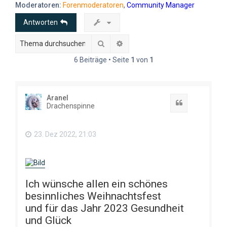
e
Moderatoren:
Forenmoderatoren
,
Community Manager
Antworten
Suche
Erweiterte Suche
6 Beiträge • Seite
1
von
1
Aranel
Zitat
Drachenspinne
23. Dez 2022, 21:03
Ich wünsche allen ein schönes
besinnliches Weihnachtsfest
und für das Jahr 2023 Gesundheit
und Glück