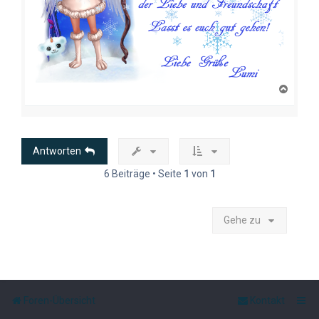
N
a
c
h
o
b
Antworten
e
n
6 Beiträge • Seite
1
von
1
Gehe zu
Foren-Übersicht
Kontakt