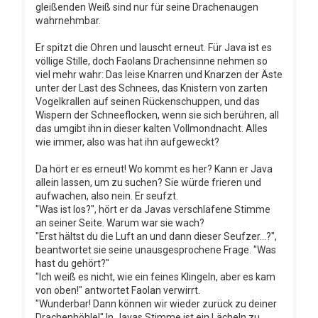
gleißenden Weiß sind nur für seine Drachenaugen
wahrnehmbar.
Er spitzt die Ohren und lauscht erneut. Für Java ist es
völlige Stille, doch Faolans Drachensinne nehmen so
viel mehr wahr: Das leise Knarren und Knarzen der Äste
unter der Last des Schnees, das Knistern von zarten
Vogelkrallen auf seinen Rückenschuppen, und das
Wispern der Schneeflocken, wenn sie sich berühren, all
das umgibt ihn in dieser kalten Vollmondnacht. Alles
wie immer, also was hat ihn aufgeweckt?
Da hört er es erneut! Wo kommt es her? Kann er Java
allein lassen, um zu suchen? Sie würde frieren und
aufwachen, also nein. Er seufzt.
"Was ist los?", hört er da Javas verschlafene Stimme
an seiner Seite. Warum war sie wach?
"Erst hältst du die Luft an und dann dieser Seufzer…?",
beantwortet sie seine unausgesprochene Frage. "Was
hast du gehört?"
"Ich weiß es nicht, wie ein feines Klingeln, aber es kam
von oben!" antwortet Faolan verwirrt.
"Wunderbar! Dann können wir wieder zurück zu deiner
Drachenhöhle!" In Javas Stimme ist ein Lächeln zu