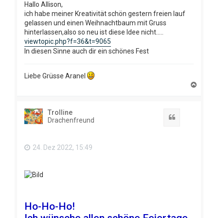
Hallo Allison,
ich habe meiner Kreativität schön gestern freien lauf
gelassen und einen Weihnachtbaum mit Gruss
hinterlassen,also so neu ist diese Idee nicht.....
viewtopic.php?f=36&t=9065
In diesen Sinne auch dir ein schönes Fest
Liebe Grüsse Aranel
N
a
c
h
Trolline
o
Zitat
Drachenfreund
b
e
n
24. Dez 2022, 15:49
Ho-Ho-Ho!