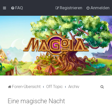
FAQ
Registrieren
Anmelden
S
Foren-Übersicht
Off Topic
Archiv
u
Eine magische Nacht
c
h