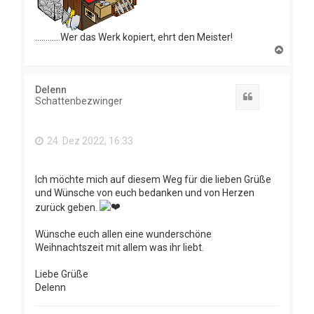
............Wer das Werk kopiert, ehrt den Meister!
N
a
c
h
Delenn
o
Zitat
Schattenbezwinger
b
e
n
24. Dez 2022, 16:33
Ich möchte mich auf diesem Weg für die lieben Grüße
und Wünsche von euch bedanken und von Herzen
zurück geben.
Wünsche euch allen eine wunderschöne
Weihnachtszeit mit allem was ihr liebt.
Liebe Grüße
Delenn