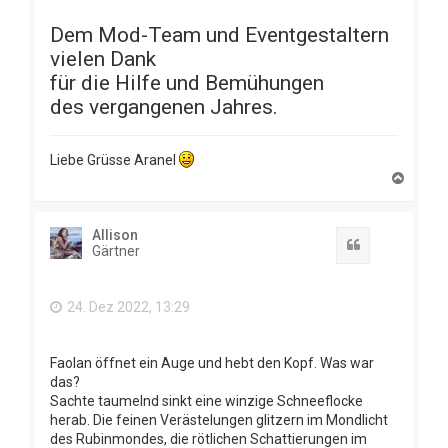
Dem Mod-Team und Eventgestaltern
vielen Dank
für die Hilfe und Bemühungen
des vergangenen Jahres.
Liebe Grüsse Aranel
N
a
c
h
Allison
o
Zitat
Gärtner
b
e
n
24. Dez 2022, 13:29
Faolan öffnet ein Auge und hebt den Kopf. Was war
das?
Sachte taumelnd sinkt eine winzige Schneeflocke
herab. Die feinen Verästelungen glitzern im Mondlicht
des Rubinmondes, die rötlichen Schattierungen im