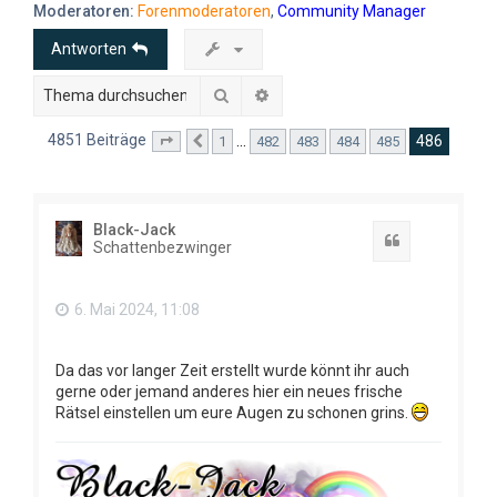
e
Moderatoren:
Forenmoderatoren
,
Community Manager
Antworten
Suche
Erweiterte Suche
4851 Beiträge
486
…
1
482
483
484
485
Seite
486
Vorherige
von
486
Black-Jack
Zitat
Schattenbezwinger
6. Mai 2024, 11:08
Da das vor langer Zeit erstellt wurde könnt ihr auch
gerne oder jemand anderes hier ein neues frische
Rätsel einstellen um eure Augen zu schonen grins.