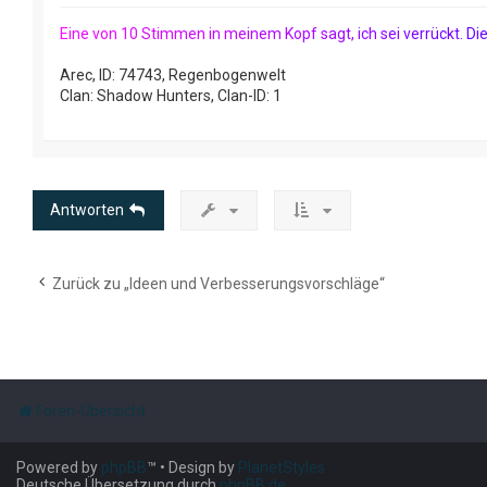
E
i
n
e
v
o
n
1
0
S
t
i
m
m
e
n
i
n
m
e
i
n
e
m
K
o
p
f
s
a
g
t
,
i
c
h
s
e
i
v
e
r
r
ü
c
k
t
.
D
i
Arec, ID: 74743, Regenbogenwelt
Clan: Shadow Hunters, Clan-ID: 1
Antworten
Zurück zu „Ideen und Verbesserungsvorschläge“
Foren-Übersicht
Powered by
phpBB
™
• Design by
PlanetStyles
Deutsche Übersetzung durch
phpBB.de