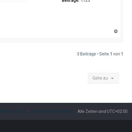
Beiträge:
1125
N
a
c
h
o
3 Beiträge • Seite
1
von
1
b
e
n
Gehe zu
Datenschutz
Alle Cookies löschen
Alle Zeiten sind
UTC+02:00