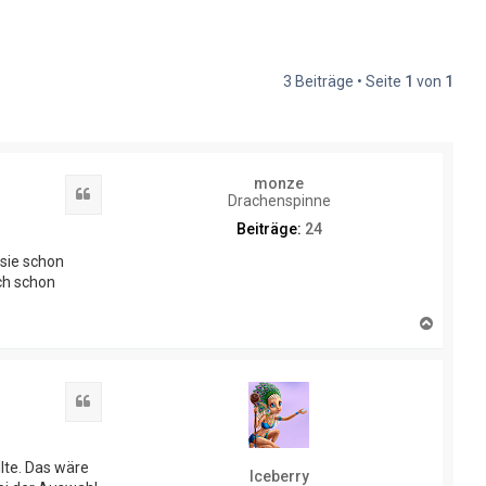
3 Beiträge • Seite
1
von
1
monze
Zitat
Drachenspinne
Beiträge:
24
sie schon
uch schon
N
a
c
h
o
Zitat
b
e
n
lte. Das wäre
Iceberry