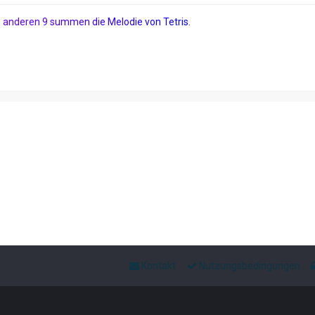
e
a
n
d
e
r
e
n
9
s
u
m
m
e
n
d
i
e
M
e
l
o
d
i
e
v
o
n
T
e
t
r
i
s
.
Kontakt
Nutzungsbedingungen