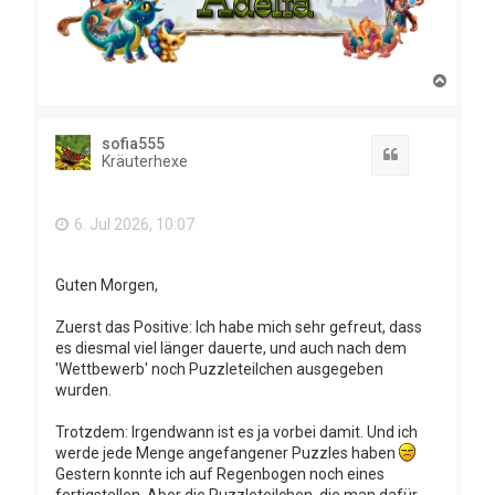
N
a
c
h
sofia555
o
Zitat
Kräuterhexe
b
e
n
6. Jul 2026, 10:07
Guten Morgen,
Zuerst das Positive: Ich habe mich sehr gefreut, dass
es diesmal viel länger dauerte, und auch nach dem
'Wettbewerb' noch Puzzleteilchen ausgegeben
wurden.
Trotzdem: Irgendwann ist es ja vorbei damit. Und ich
werde jede Menge angefangener Puzzles haben
Gestern konnte ich auf Regenbogen noch eines