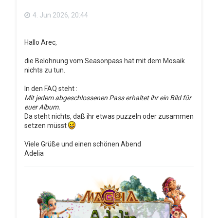
n
4. Jun 2026, 20:44
Hallo Arec,
die Belohnung vom Seasonpass hat mit dem Mosaik
nichts zu tun.
In den FAQ steht :
Mit jedem abgeschlossenen Pass erhaltet ihr ein Bild für
euer Album.
Da steht nichts, daß ihr etwas puzzeln oder zusammen
setzen müsst
Viele Grüße und einen schönen Abend
Adelia