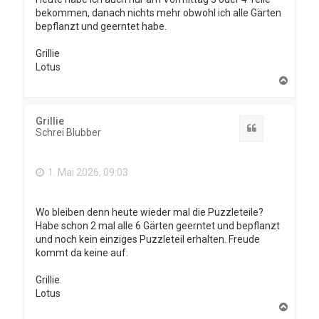
bekommen, danach nichts mehr obwohl ich alle Gärten
bepflanzt und geerntet habe.
Grillie
Lotus
N
a
c
h
Grillie
o
Zitat
Schrei Blubber
b
e
n
1. Mai 2026, 09:03
Wo bleiben denn heute wieder mal die Puzzleteile?
Habe schon 2 mal alle 6 Gärten geerntet und bepflanzt
und noch kein einziges Puzzleteil erhalten. Freude
kommt da keine auf.
Grillie
Lotus
N
a