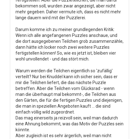
fertigstellen. Aber die Puzzleteilchen, die man dafür
bekommen soll, wurden zwar angezeigt, aber nicht
mehr gegeben. Daher vermute ich, dass es nicht mehr
lange dauern wird mit der Puzzlerei.
Darum komme ich zu meiner grundlegenden Kritik:
Wenn ich alle angefangenen Puzzles anschaue, und
die dort ausgegebenen Teilchen grob zusammenzähle,
dann hätte ich locker noch zwei weitere Puzzles
fertigstellen können! So, wie es jetzt ist, bleiben vier
wohl unvollendet - und das stört mich.
Warum werden die Teilchen eigentlich so 'zufällig'
verteilt? Nur bei Knuddel kann ich sicher sein, dass er
mir die Teilchen liefert, die das nächste Puzzle
betreffen. Aber die Teilchen vom Glücksrad - wenn
man die überhaupt mal bekommt-, die Teilchen aus
den Gärten, die für die fertigen Puzzles und diejenigen,
die man in speziellen Angeboten kauft ... die sind
einfach völlig wild zugeordnet.
Das mag einerseits ja reizvoll sein, weil man dadurch
eine Ahnung bekommt, was das Motiv der Puzzles sein
könnte.
Aber zugleich ist es sehr ärgerlich, weil man nicht