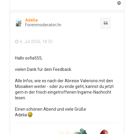
N
a
c
h
Adelia
o
Zitat
Forenmoderator/in
b
e
n
6. Jul 2026, 18:35
Hallo sofia555,
vielen Dank für dein Feedback.
Alle Infos, wie es nach der Abreise Valerions mit den
Mosaiken weiter - oder zu ende geht, kannst du jetzt
gern in der frisch eingetroffenen Ingame-Nachricht
lesen.
Einen schönen Abend und viele Grüße
Adelia