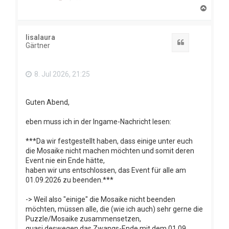
N
a
c
h
lisalaura
o
Zitat
Gärtner
b
e
n
8. Jul 2026, 21:25
Guten Abend,
eben muss ich in der Ingame-Nachricht lesen:
***Da wir festgestellt haben, dass einige unter euch
die Mosaike nicht machen möchten und somit deren
Event nie ein Ende hätte,
haben wir uns entschlossen, das Event für alle am
01.09.2026 zu beenden.***
-> Weil also "einige" die Mosaike nicht beenden
möchten, müssen alle, die (wie ich auch) sehr gerne die
Puzzle/Mosaike zusammensetzen,
quasi deswegen das Zwangs-Ende mit dem 01.09.