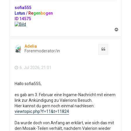
sofia555
Lotus
/
Re
gen
bo
gen
ID 14575
N
a
c
h
Adelia
o
Zitat
Forenmoderator/in
b
e
n
6. Jul 2026, 21:01
Hallo sofia555,
es gab am 3. Februar eine Ingame-Nachricht mit einem
link zur Ankündigung zu Valerions Besuch.
Hier kannst du gern noch einmal nachlesen:
viewtopic.php?f=11&t=11824
Da wurde doch von Anfang an erklärt, wie sich das mit
den Mosaik-Teilen verhält, nachdem Valerion wieder