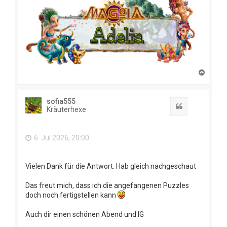
N
a
c
h
sofia555
o
Zitat
Kräuterhexe
b
e
n
6. Jul 2026, 20:00
Vielen Dank für die Antwort. Hab gleich nachgeschaut
Das freut mich, dass ich die angefangenen Puzzles
doch noch fertigstellen kann
Auch dir einen schönen Abend und lG