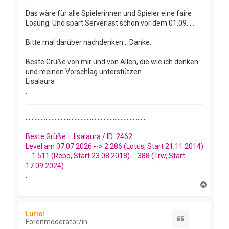
...
Das wäre für alle Spielerinnen und Spieler eine faire
Lösung. Und spart Serverlast schon vor dem 01.09. ...
Bitte mal darüber nachdenken... Danke.
Beste Grüße von mir und von Allen, die wie ich denken
und meinen Vorschlag unterstützen.
Lisalaura
.
...............................................................................
Beste Grüße ... lisalaura / ID: 2462
Level am 07.07.2026 --> 2.286 (Lotus, Start 21.11.2014)
... 1.511 (Rebo, Start 23.08.2018) ... 388 (Trw, Start
17.09.2024)
.
N
a
c
h
Luriel
o
Zitat
Forenmoderator/in
b