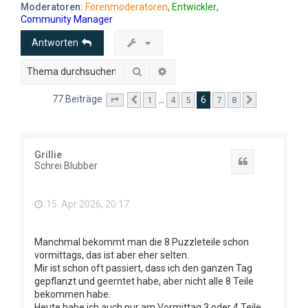
e
Moderatoren:
Forenmoderatoren
,
Entwickler
,
Community Manager
Antworten
Suche
Erweiterte Suche
77 Beiträge
6
…
1
4
5
7
8
Seite
6
Vorherige
von
8
Nächste
Grillie
Zitat
Schrei Blubber
15. Apr 2026, 20:17
Manchmal bekommt man die 8 Puzzleteile schon
vormittags, das ist aber eher selten.
Mir ist schon oft passiert, dass ich den ganzen Tag
gepflanzt und geerntet habe, aber nicht alle 8 Teile
bekommen habe.
Heute habe ich auch nur am Vormittag 3 oder 4 Teile