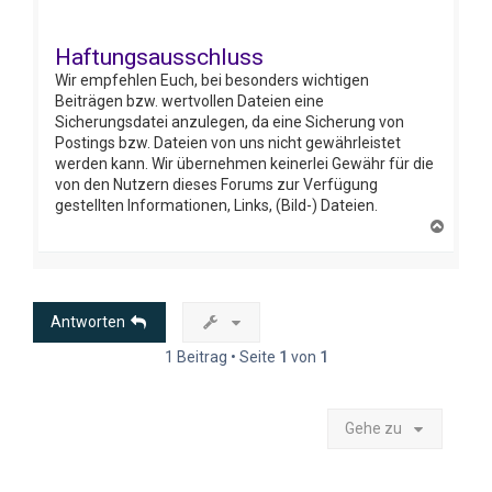
Haftungsausschluss
Wir empfehlen Euch, bei besonders wichtigen
Beiträgen bzw. wertvollen Dateien eine
Sicherungsdatei anzulegen, da eine Sicherung von
Postings bzw. Dateien von uns nicht gewährleistet
werden kann. Wir übernehmen keinerlei Gewähr für die
von den Nutzern dieses Forums zur Verfügung
gestellten Informationen, Links, (Bild-) Dateien.
N
a
c
h
o
b
Antworten
e
n
1 Beitrag • Seite
1
von
1
Gehe zu