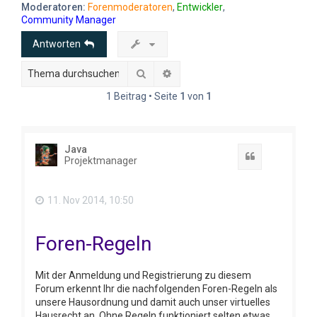
e
Moderatoren:
Forenmoderatoren
,
Entwickler
,
Community Manager
Antworten
Suche
Erweiterte Suche
1 Beitrag • Seite
1
von
1
Java
Zitat
Projektmanager
11. Nov 2014, 10:50
Foren-Regeln
Mit der Anmeldung und Registrierung zu diesem
Forum erkennt Ihr die nachfolgenden Foren-Regeln als
unsere Hausordnung und damit auch unser virtuelles
Hausrecht an. Ohne Regeln funktioniert selten etwas,