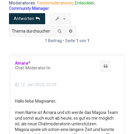
e
Moderatoren:
Forenmoderatoren
,
Entwickler
,
Community Manager
Antworten
Suche
Erweiterte Suche
1 Beitrag • Seite
1
von
1
Amara*
Zitat
Chat-Moderator/in
12. Jan 2024, 20:09
Hallo liebe Magoianer;
mein Name ist Amara und ich werde das Magoia Team
und somit auch euch ab heute, so gut es mir möglich
ist, als neue Chatmoderatorin unterstützen.
Magoia spiele ich schon eine längere Zeit und konnte