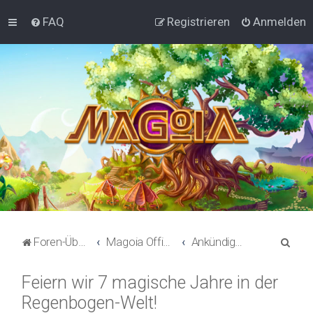
FAQ
Registrieren
Anmelden
S
Foren-Übersicht
Magoia Offizielles
Ankündigungen
u
Feiern wir 7 magische Jahre in der
c
Regenbogen-Welt!
h