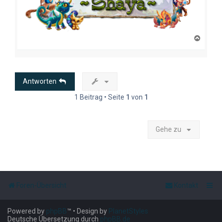
N
a
c
h
o
b
Antworten
e
n
1 Beitrag • Seite
1
von
1
Gehe zu
Foren-Übersicht
Kontakt
Powered by
phpBB
™
• Design by
PlanetStyles
Deutsche Übersetzung durch
phpBB.de