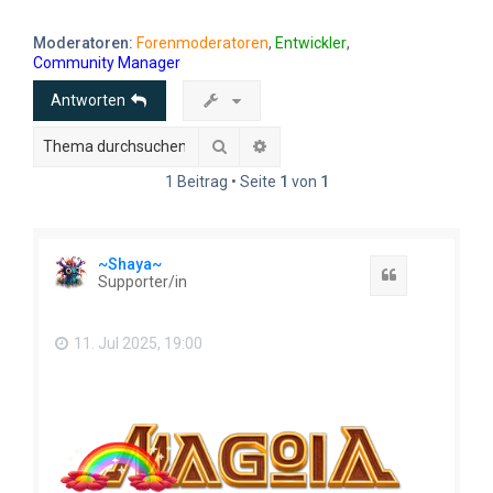
e
Moderatoren:
Forenmoderatoren
,
Entwickler
,
Community Manager
Antworten
Suche
Erweiterte Suche
1 Beitrag • Seite
1
von
1
~Shaya~
Zitat
Supporter/in
11. Jul 2025, 19:00