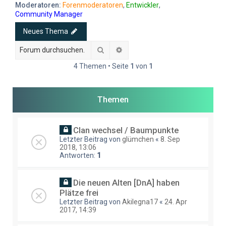
e
Moderatoren:
Forenmoderatoren
,
Entwickler
,
Community Manager
Neues Thema
Suche
Erweiterte Suche
4 Themen • Seite
1
von
1
Themen
Clan wechsel / Baumpunkte
Letzter Beitrag von
glümchen
«
8. Sep
2018, 13:06
Antworten:
1
Die neuen Alten [DnA] haben
Plätze frei
Letzter Beitrag von
Akilegna17
«
24. Apr
2017, 14:39