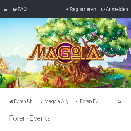
FAQ
Registrieren
Anmelden
S
Foren-Übersicht
Magoia Allgemein
Foren-Events
u
Foren-Events
c
h