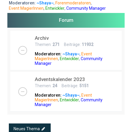
e
Moderatoren:
~Shaya~
,
Forenmoderatoren
,
Event MagierInnen
,
Entwickler
,
Community Manager
Forum
Archiv
Themen:
271
Beiträge:
11932
Moderatoren:
~Shaya~
,
Event
MagierInnen
,
Entwickler
,
Community
Manager
Adventskalender 2023
Themen:
24
Beiträge:
5151
Moderatoren:
~Shaya~
,
Event
MagierInnen
,
Entwickler
,
Community
Manager
Neues Thema