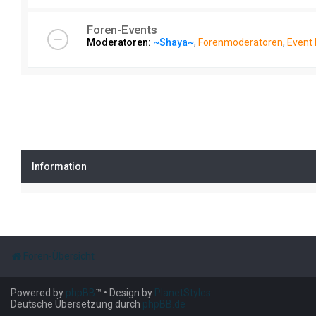
Foren-Events
Moderatoren:
~Shaya~
,
Forenmoderatoren
,
Event
Information
Foren-Übersicht
Powered by
phpBB
™
• Design by
PlanetStyles
Deutsche Übersetzung durch
phpBB.de