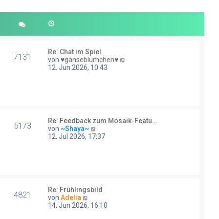
Re: Chat im Spiel
7131
N
von
♥gänseblümchen♥
e
12. Jun 2026, 10:43
u
e
s
t
e
r
Re: Feedback zum Mosaik-Featu…
B
5173
N
von
~Shaya~
e
e
12. Jul 2026, 17:37
i
u
t
e
r
s
a
t
g
e
r
Re: Frühlingsbild
B
4821
N
von
Adelia
e
e
14. Jun 2026, 16:10
i
u
t