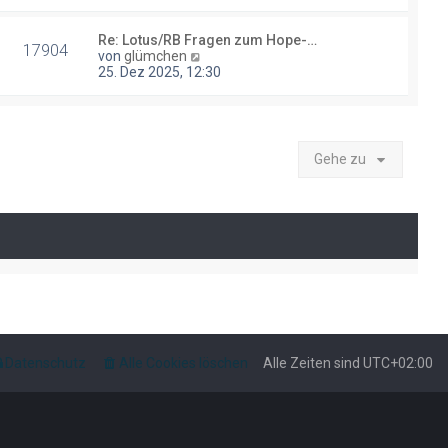
t
g
e
Re: Lotus/RB Fragen zum Hope-…
r
17904
N
von
glümchen
B
e
25. Dez 2025, 12:30
e
u
i
e
t
s
r
t
a
e
g
Gehe zu
r
B
e
i
t
r
a
g
Datenschutz
Alle Cookies löschen
Alle Zeiten sind
UTC+02:00