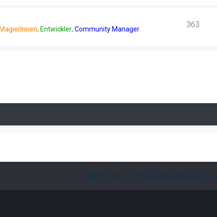
363
 MagierInnen
,
Entwickler
,
Community Manager
Kontakt
Nutzungsbedingungen