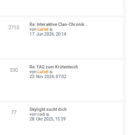
e
r
s
a
t
g
e
r
Re: Interaktive Clan-Chronik …
B
2710
N
von
Luriel
e
e
17. Jun 2026, 20:14
i
u
t
e
r
s
a
t
g
e
r
Re: FAQ zum Krötenteich
B
330
N
von
Luriel
e
e
23. Nov 2024, 07:02
i
u
t
e
r
s
a
t
g
e
r
Skylight sucht dich
B
77
N
von
cadi
e
e
28. Okt 2025, 15:39
i
u
t
e
r
s
a