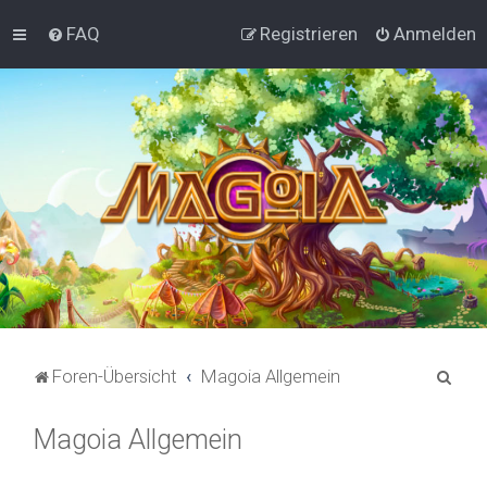
FAQ
Registrieren
Anmelden
S
Foren-Übersicht
Magoia Allgemein
u
Magoia Allgemein
c
h