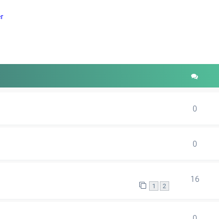
r
erte Suche
0
0
16
1
2
0