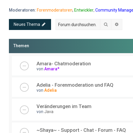
Moderatoren:
Forenmoderatoren
,
Entwickler
,
Community Manage
Suche
Erweit
Neues Thema
Themen
Amara- Chatmoderation
von
Amara*
Adelia - Forenmoderation und FAQ
von
Adelia
Veränderungen im Team
von
Java
~Shaya~ - Support - Chat - Forum - FAQ