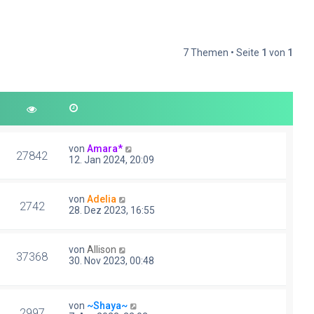
7 Themen • Seite
1
von
1
von
Amara*
27842
12. Jan 2024, 20:09
von
Adelia
2742
28. Dez 2023, 16:55
von
Allison
37368
30. Nov 2023, 00:48
von
~Shaya~
2997