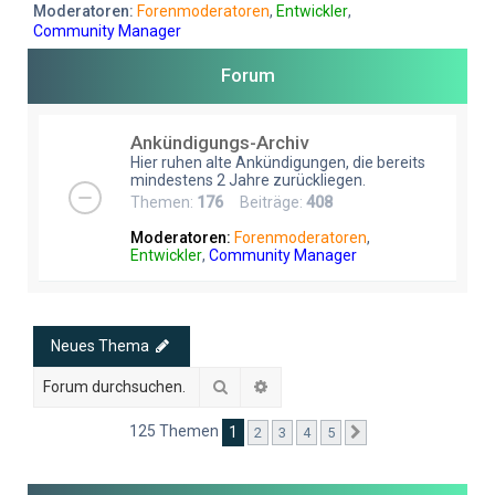
e
Moderatoren:
Forenmoderatoren
,
Entwickler
,
Community Manager
Forum
Ankündigungs-Archiv
Hier ruhen alte Ankündigungen, die bereits
mindestens 2 Jahre zurückliegen.
Themen:
176
Beiträge:
408
Moderatoren:
Forenmoderatoren
,
Entwickler
,
Community Manager
Neues Thema
Suche
Erweiterte Suche
125 Themen
1
2
3
4
5
Nächste