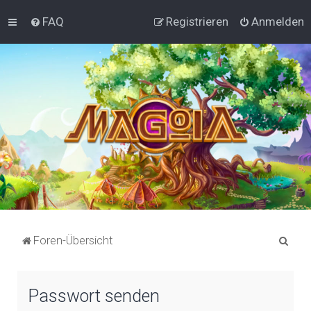
FAQ
Registrieren
Anmelden
S
Foren-Übersicht
u
c
Passwort senden
h