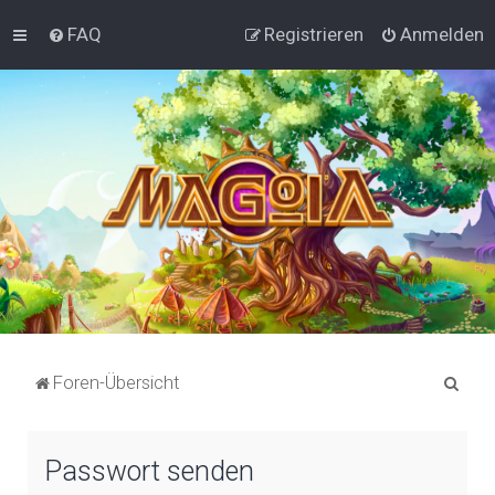
FAQ
Registrieren
Anmelden
S
Foren-Übersicht
u
c
Passwort senden
h