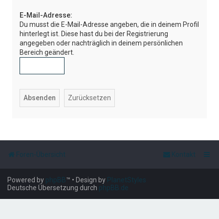
e
E-Mail-Adresse:
Du musst die E-Mail-Adresse angeben, die in deinem Profil
hinterlegt ist. Diese hast du bei der Registrierung
angegeben oder nachträglich in deinem persönlichen
Bereich geändert.
Foren-Übersicht
Kontakt
Powered by
phpBB
™
• Design by
PlanetStyles
Deutsche Übersetzung durch
phpBB.de