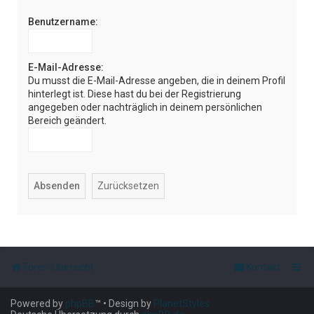
e
Benutzername:
E-Mail-Adresse:
Du musst die E-Mail-Adresse angeben, die in deinem Profil
hinterlegt ist. Diese hast du bei der Registrierung
angegeben oder nachträglich in deinem persönlichen
Bereich geändert.
Foren-Übersicht
Kontakt
Powered by
phpBB
™
• Design by
PlanetStyles