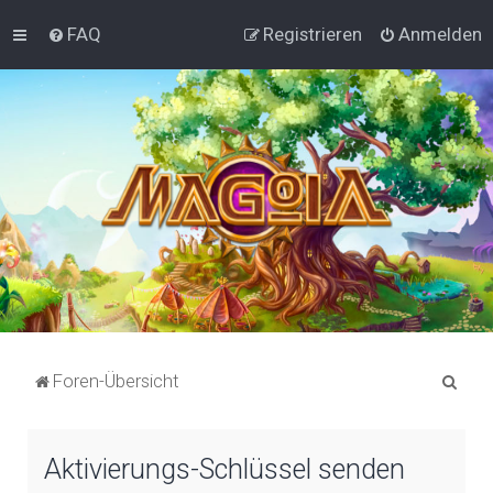
FAQ
Registrieren
Anmelden
S
Foren-Übersicht
u
c
Aktivierungs-Schlüssel senden
h