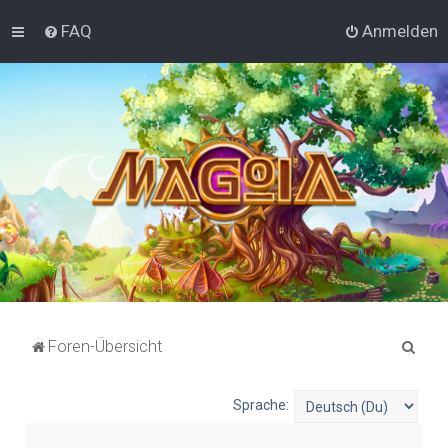
FAQ
Anmelden
S
Foren-Übersicht
u
c
Sprache:
h