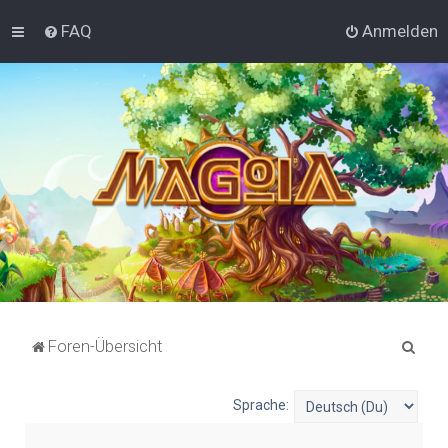
FAQ
Anmelden
S
Foren-Übersicht
u
c
Sprache:
h