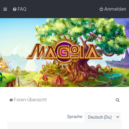
FAQ
Anmelden
S
Foren-Übersicht
u
c
Sprache:
h