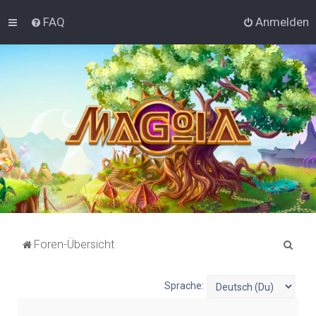
FAQ
Anmelden
S
Foren-Übersicht
u
c
Sprache:
h