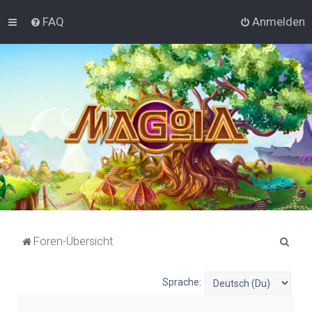
FAQ
Anmelden
S
Foren-Übersicht
u
c
Sprache:
h