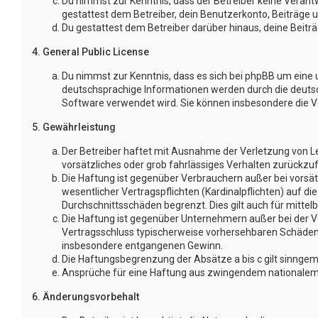
Du nimmst zur Kenntnis, dass der Betreiber keine Verantwo
gestattest dem Betreiber, dein Benutzerkonto, Beiträge u
Du gestattest dem Betreiber darüber hinaus, deine Beitr
4. General Public License
Du nimmst zur Kenntnis, dass es sich bei phpBB um eine u
deutschsprachige Informationen werden durch die deutsc
Software verwendet wird. Sie können insbesondere die 
5. Gewährleistung
Der Betreiber haftet mit Ausnahme der Verletzung von Leb
vorsätzliches oder grob fahrlässiges Verhalten zurückzu
Die Haftung ist gegenüber Verbrauchern außer bei vorsä
wesentlicher Vertragspflichten (Kardinalpflichten) auf 
Durchschnittsschäden begrenzt. Dies gilt auch für mitt
Die Haftung ist gegenüber Unternehmern außer bei der Ve
Vertragsschluss typischerweise vorhersehbaren Schäden u
insbesondere entgangenen Gewinn.
Die Haftungsbegrenzung der Absätze a bis c gilt sinngem
Ansprüche für eine Haftung aus zwingendem nationalem 
6. Änderungsvorbehalt