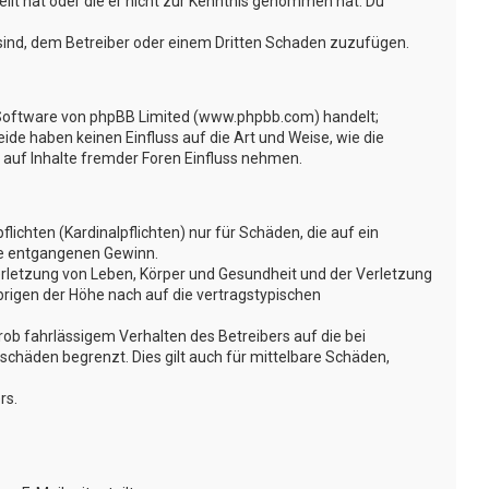
ellt hat oder die er nicht zur Kenntnis genommen hat. Du
 sind, dem Betreiber oder einem Dritten Schaden zuzufügen.
n-Software von phpBB Limited (www.phpbb.com) handelt;
e haben keinen Einfluss auf die Art und Weise, wie die
auf Inhalte fremder Foren Einfluss nehmen.
ichten (Kardinalpflichten) nur für Schäden, die auf ein
ere entgangenen Gewinn.
erletzung von Leben, Körper und Gesundheit und der Verletzung
brigen der Höhe nach auf die vertragstypischen
ob fahrlässigem Verhalten des Betreibers auf die bei
chäden begrenzt. Dies gilt auch für mittelbare Schäden,
rs.