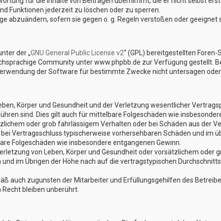
rtung für die Inhalte von Beiträgen übernimmt, die er nicht selbst erst
nd Funktionen jederzeit zu löschen oder zu sperren.
äge abzuändern, sofern sie gegen o. g. Regeln verstoßen oder geeignet
nter der „
GNU General Public License v2
“ (GPL) bereitgestellten Fore
hsprachige Community unter www.phpbb.de zur Verfügung gestellt. Beid
Verwendung der Software für bestimmte Zwecke nicht untersagen oder 
en, Körper und Gesundheit und der Verletzung wesentlicher Vertragspfl
führen sind. Dies gilt auch für mittelbare Folgeschäden wie insbesond
tzlichem oder grob fahrlässigem Verhalten oder bei Schäden aus der V
die bei Vertragsschluss typischerweise vorhersehbaren Schäden und im ü
elbare Folgeschäden wie insbesondere entgangenen Gewinn.
rletzung von Leben, Körper und Gesundheit oder vorsätzlichem oder gr
nd im Übrigen der Höhe nach auf die vertragstypischen Durchschnittss
äß auch zugunsten der Mitarbeiter und Erfüllungsgehilfen des Betreibe
Recht bleiben unberührt.