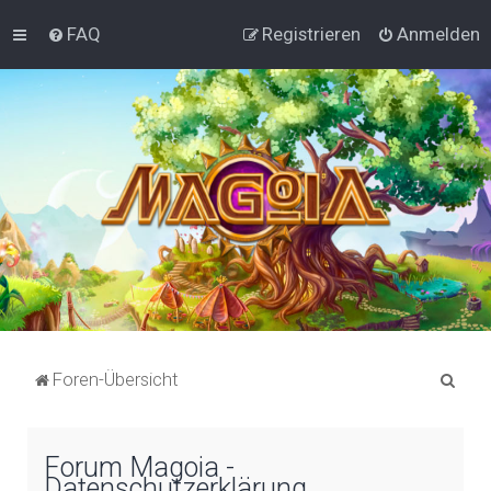
FAQ
Registrieren
Anmelden
S
Foren-Übersicht
u
c
Forum Magoia -
h
Datenschutzerklärung