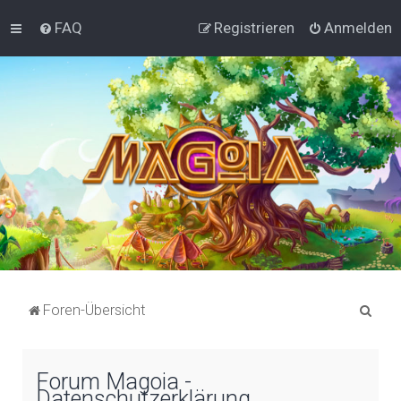
FAQ
Registrieren
Anmelden
S
Foren-Übersicht
u
c
Forum Magoia -
h
Datenschutzerklärung