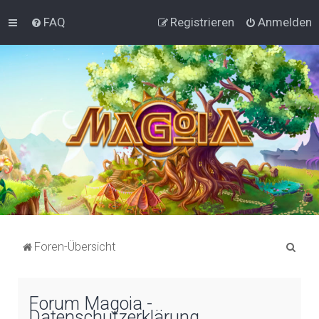
FAQ
Registrieren
Anmelden
S
Foren-Übersicht
u
c
Forum Magoia -
h
Datenschutzerklärung