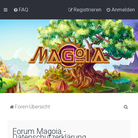
FAQ
Registrieren
Anmelden
S
Foren-Übersicht
u
c
Forum Magoia -
h
Datenschutzerklärung