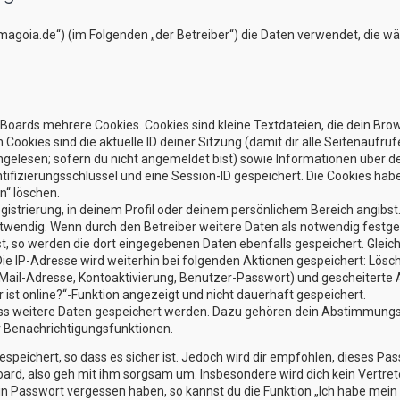
um.magoia.de“) (im Folgenden „der Betreiber“) die Daten verwendet, di
Boards mehrere Cookies. Cookies sind kleine Textdateien, die dein Bro
 Cookies sind die aktuelle ID deiner Sitzung (damit dir alle Seitenaufr
ngelesen; sofern du nicht angemeldet bist) sowie Informationen über 
tifizierungsschlüssel und eine Session-ID gespeichert. Die Cookies hab
n“ löschen.
gistrierung, in deinem Profil oder deinem persönlichem Bereich angibst.
ndig. Wenn durch den Betreiber weitere Daten als notwendig festgelegt
st, so werden die dort eingegebenen Daten ebenfalls gespeichert. Gleic
 Die IP-Adresse wird weiterhin bei folgenden Aktionen gespeichert: Lö
Mail-Adresse, Kontoaktivierung, Benutzer-Passwort) und gescheiterte
ist online?“-Funktion angezeigt und nicht dauerhaft gespeichert.
dass weitere Daten gespeichert werden. Dazu gehören dein Abstimmung
er Benachrichtigungsfunktionen.
speichert, so dass es sicher ist. Jedoch wird dir empfohlen, dieses Pa
ard, also geh mit ihm sorgsam um. Insbesondere wird dich kein Vertrete
in Passwort vergessen haben, so kannst du die Funktion „Ich habe mei