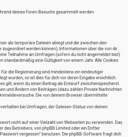
e während deines Foren-Besuchs gesammelt werden.
wser als temporäre Dateien ablegt und die zwischen den
ufe zugeordnet werden können), Informationen über die von dir
deine Teilnahme an Umfragen (sofern du nicht angemeldet bist)
en standardmäßig eine Gültigkeit von einem Jahr. Alle Cookies
 Für die Registrierung sind mindestens ein eindeutiger
 wurden, so ist dies für dich vor deren Eingabe ersichtlich.
hes gilt, wenn du einen Beitrag als Entwurf zwischenspeicherst.
schen und Ändern von Beiträgen (dazu zählen Private Nachrichten
 Anmeldeversuche. Die von deinem Browser übermittelte
sverhalten bei Umfragen, der Gelesen-Status von deinen
sswort nicht auf einer Vielzahl von Webseiten zu verwenden. Das
r des Betreibers, von phpBB Limited oder ein Dritter
n Passwort vergessen“ benutzen. Die phpBB-Software fragt dich