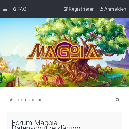
FAQ
Registrieren
Anmelden
S
Foren-Übersicht
u
c
Forum Magoia -
h
Datenschutzerklärung