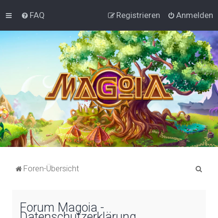
FAQ
Registrieren
Anmelden
S
Foren-Übersicht
u
c
Forum Magoia -
h
Datenschutzerklärung