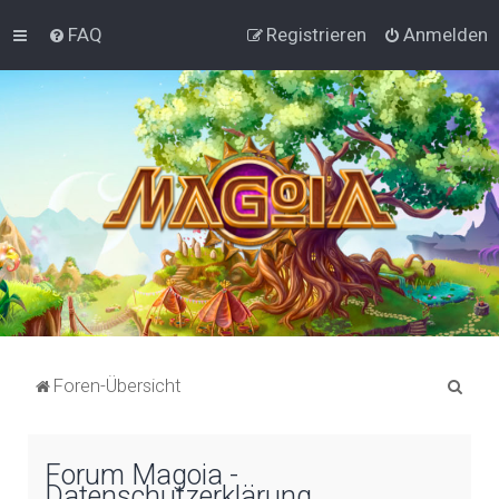
FAQ
Registrieren
Anmelden
S
Foren-Übersicht
u
c
Forum Magoia -
h
Datenschutzerklärung