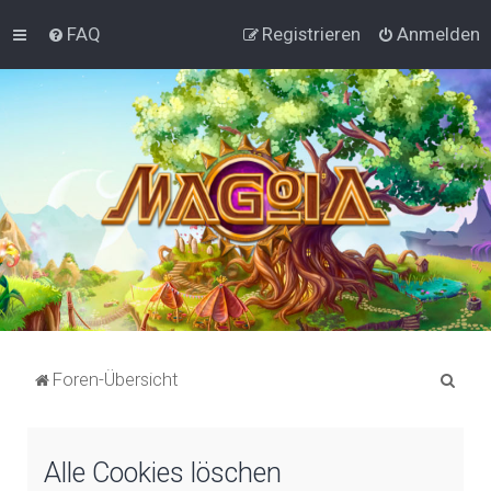
FAQ
Registrieren
Anmelden
S
Foren-Übersicht
u
c
Alle Cookies löschen
h