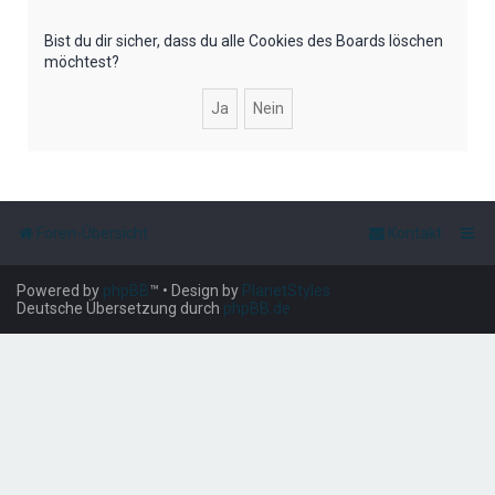
e
Bist du dir sicher, dass du alle Cookies des Boards löschen
möchtest?
Foren-Übersicht
Kontakt
Powered by
phpBB
™
• Design by
PlanetStyles
Deutsche Übersetzung durch
phpBB.de