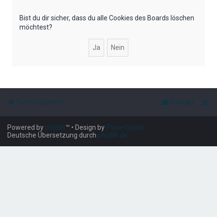
e
Bist du dir sicher, dass du alle Cookies des Boards löschen
möchtest?
Foren-Übersicht
Kontakt
Powered by
phpBB
™
• Design by
PlanetStyles
Deutsche Übersetzung durch
phpBB.de