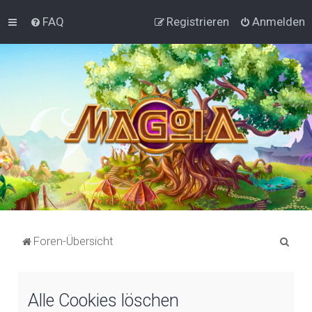
FAQ
Registrieren
Anmelden
S
Foren-Übersicht
u
c
Alle Cookies löschen
h