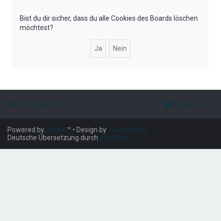
e
Bist du dir sicher, dass du alle Cookies des Boards löschen
möchtest?
Foren-Übersicht
Kontakt
Powered by
phpBB
™
• Design by
PlanetStyles
Deutsche Übersetzung durch
phpBB.de