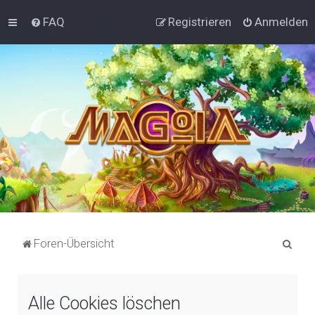
FAQ
Registrieren
Anmelden
S
Foren-Übersicht
u
c
Alle Cookies löschen
h