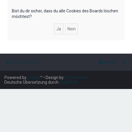
e
Bist du dir sicher, dass du alle Cookies des Boards löschen
möchtest?
Foren-Übersicht
Kontakt
Powered by
phpBB
™
• Design by
PlanetStyles
Deutsche Übersetzung durch
phpBB.de