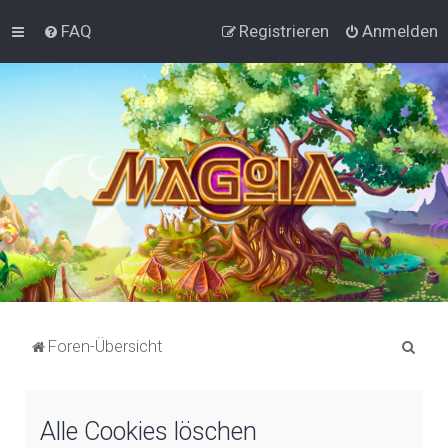
FAQ
Registrieren
Anmelden
S
Foren-Übersicht
u
c
Alle Cookies löschen
h