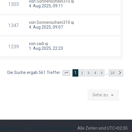
von
Sonnenschein310
1303
4. Aug 2025, 09:11
von
Sonnenschein310
1347
4. Aug 2025, 09:07
von
cadi
1239
1. Aug 2025, 22:23
Die Suche ergab 561 Treffer
1
…
2
3
4
5
23
Seite
1
von
23
Näc
Gehe zu
Datenschutz
Alle Cookies löschen
Alle Zeiten sind
UTC+02:00