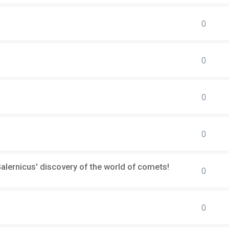
0
0
0
0
lernicus' discovery of the world of comets!
0
0