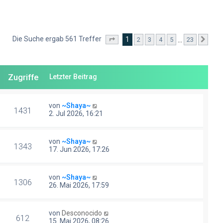
Die Suche ergab 561 Treffer
1
…
2
3
4
5
23
Seite
1
von
23
Näc
Zugriffe
Letzter Beitrag
von
~Shaya~
1431
2. Jul 2026, 16:21
von
~Shaya~
1343
17. Jun 2026, 17:26
von
~Shaya~
1306
26. Mai 2026, 17:59
von
Desconocido
612
15. Mai 2026, 08:26