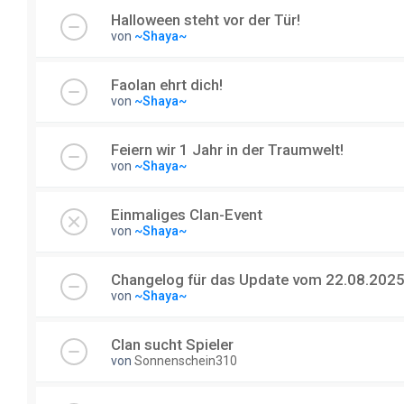
Halloween steht vor der Tür!
von
~Shaya~
Faolan ehrt dich!
von
~Shaya~
Feiern wir 1 Jahr in der Traumwelt!
von
~Shaya~
Einmaliges Clan-Event
von
~Shaya~
Changelog für das Update vom 22.08.202
von
~Shaya~
Clan sucht Spieler
von
Sonnenschein310