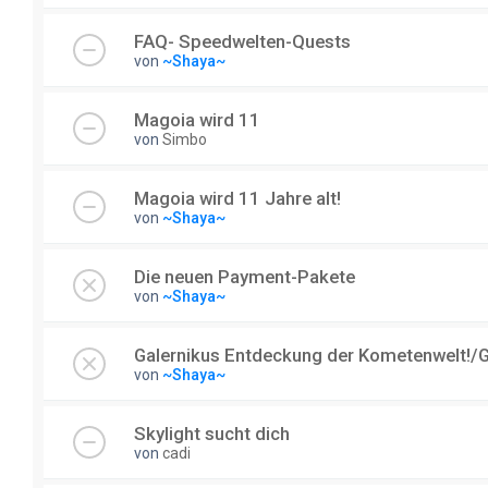
FAQ- Speedwelten-Quests
von
~Shaya~
Magoia wird 11
von
Simbo
Magoia wird 11 Jahre alt!
von
~Shaya~
Die neuen Payment-Pakete
von
~Shaya~
Galernikus Entdeckung der Kometenwelt!/Ga
von
~Shaya~
Skylight sucht dich
von
cadi