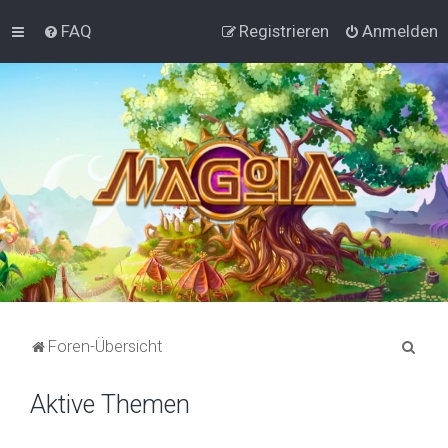
FAQ
Registrieren
Anmelden
S
Foren-Übersicht
u
Aktive Themen
c
h