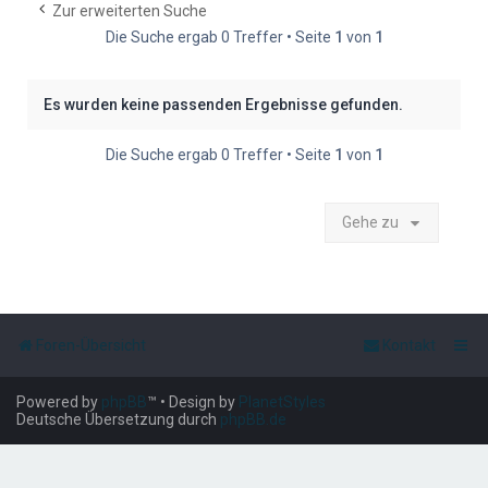
e
Zur erweiterten Suche
Die Suche ergab 0 Treffer • Seite
1
von
1
Es wurden keine passenden Ergebnisse gefunden.
Die Suche ergab 0 Treffer • Seite
1
von
1
Gehe zu
Foren-Übersicht
Kontakt
Powered by
phpBB
™
• Design by
PlanetStyles
Deutsche Übersetzung durch
phpBB.de