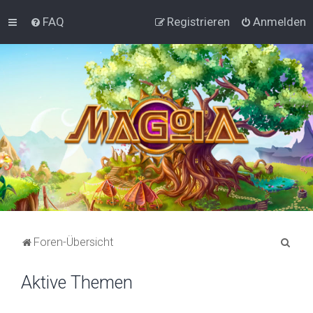
FAQ
Registrieren
Anmelden
S
Foren-Übersicht
u
Aktive Themen
c
h