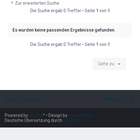
e
Zur erweiterten Suche
Die Suche ergab 0 Treffer • Seite
1
von
1
Es wurden keine passenden Ergebnisse gefunden.
Die Suche ergab 0 Treffer • Seite
1
von
1
Gehe zu
Foren-Übersicht
Kontakt
Powered by
phpBB
™
• Design by
PlanetStyles
Deutsche Übersetzung durch
phpBB.de