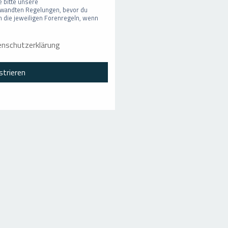
 bitte unsere
wandten Regelungen, bevor du
ch die jeweiligen Forenregeln, wenn
nschutzerklärung
strieren