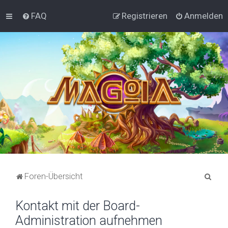
FAQ
Registrieren
Anmelden
S
Foren-Übersicht
u
Kontakt mit der Board-
c
Administration aufnehmen
h