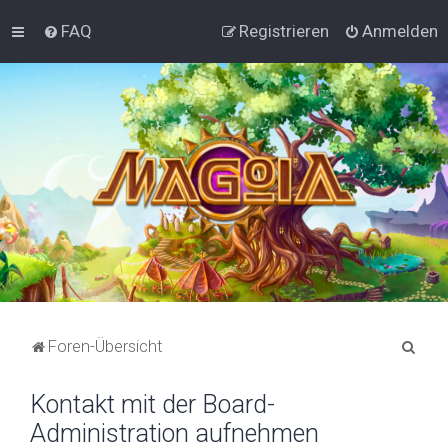
FAQ
Registrieren
Anmelden
S
Foren-Übersicht
u
Kontakt mit der Board-
c
Administration aufnehmen
h