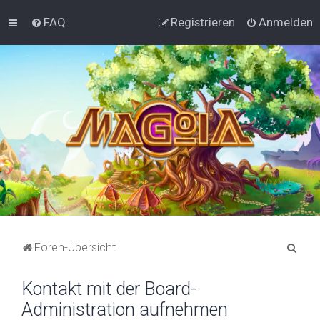
FAQ
Registrieren
Anmelden
S
Foren-Übersicht
u
Kontakt mit der Board-
c
Administration aufnehmen
h