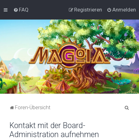
FAQ
Registrieren
Anmelden
S
Foren-Übersicht
u
Kontakt mit der Board-
c
Administration aufnehmen
h