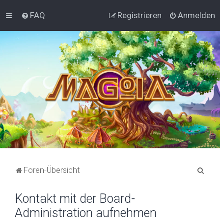
FAQ
Registrieren
Anmelden
S
Foren-Übersicht
u
Kontakt mit der Board-
c
Administration aufnehmen
h