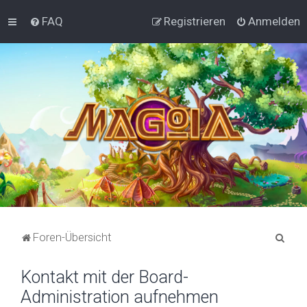
FAQ
Registrieren
Anmelden
S
Foren-Übersicht
u
Kontakt mit der Board-
c
Administration aufnehmen
h