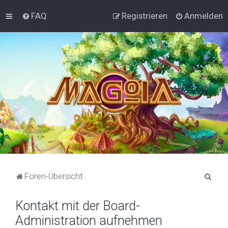
FAQ
Registrieren
Anmelden
S
Foren-Übersicht
u
Kontakt mit der Board-
c
Administration aufnehmen
h