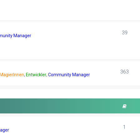
39
unity Manager
363
 MagierInnen
,
Entwickler
,
Community Manager
1
ager