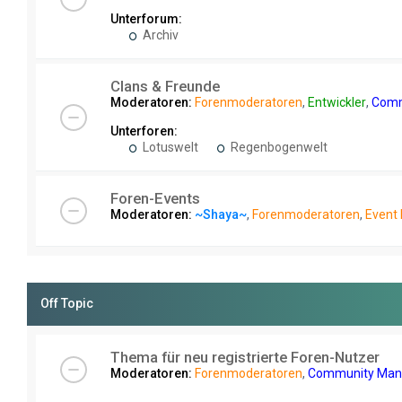
Unterforum:
Archiv
Clans & Freunde
Moderatoren:
Forenmoderatoren
,
Entwickler
,
Comm
Unterforen:
Lotuswelt
Regenbogenwelt
Foren-Events
Moderatoren:
~Shaya~
,
Forenmoderatoren
,
Event
Off Topic
Thema für neu registrierte Foren-Nutzer
Moderatoren:
Forenmoderatoren
,
Community Man