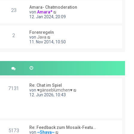
g
e
e
s
Amara- Chatmoderation
i
23
t
N
von
Amara*
t
e
e
12. Jan 2024, 20:09
r
r
u
a
B
e
g
e
s
Forenregeln
i
2
t
N
von
Java
t
e
e
11. Nov 2014, 10:50
r
r
u
a
B
e
g
e
s
i
t
t
e
r
r
a
B
g
e
i
Re: Chat im Spiel
7131
t
N
von
♥gänseblümchen♥
r
e
12. Jun 2026, 10:43
a
u
g
e
s
t
e
r
Re: Feedback zum Mosaik-Featu…
B
5173
N
von
~Shaya~
e