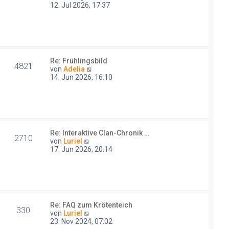
e
12. Jul 2026, 17:37
i
u
t
e
r
s
a
t
g
e
r
Re: Frühlingsbild
B
4821
N
von
Adelia
e
e
14. Jun 2026, 16:10
i
u
t
e
r
s
a
t
g
e
r
Re: Interaktive Clan-Chronik …
B
2710
N
von
Luriel
e
e
17. Jun 2026, 20:14
i
u
t
e
r
s
a
t
g
e
r
Re: FAQ zum Krötenteich
B
330
N
von
Luriel
e
e
23. Nov 2024, 07:02
i