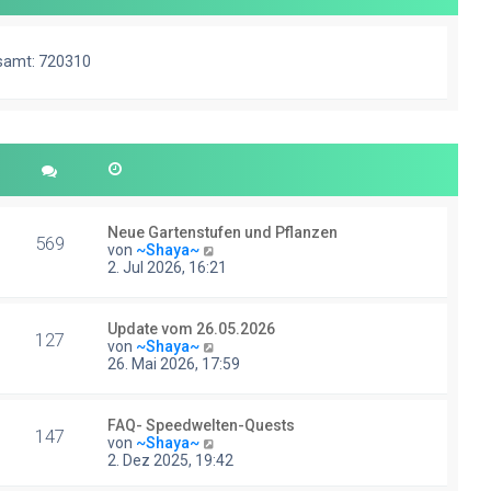
samt: 720310
Neue Gartenstufen und Pflanzen
569
N
von
~Shaya~
e
2. Jul 2026, 16:21
u
e
s
Update vom 26.05.2026
t
127
N
von
~Shaya~
e
e
26. Mai 2026, 17:59
r
u
B
e
e
s
i
FAQ- Speedwelten-Quests
t
147
t
N
von
~Shaya~
e
r
e
2. Dez 2025, 19:42
r
a
u
B