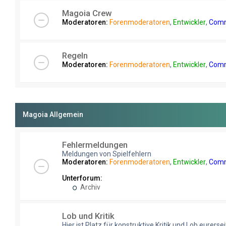
Magoia Crew
Moderatoren:
Forenmoderatoren
,
Entwickler
,
Comm
Regeln
Moderatoren:
Forenmoderatoren
,
Entwickler
,
Comm
Magoia Allgemein
Fehlermeldungen
Meldungen von Spielfehlern
Moderatoren:
Forenmoderatoren
,
Entwickler
,
Comm
Unterforum:
Archiv
Lob und Kritik
Hier ist Platz für konstruktive Kritik und Lob eurersei