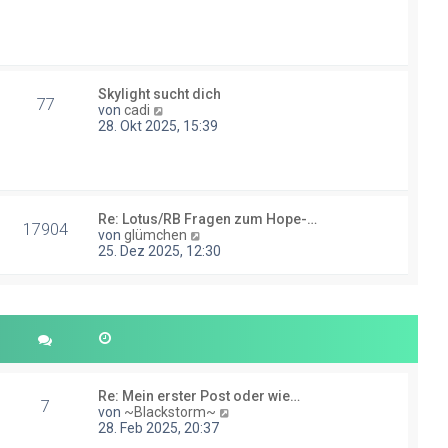
u
t
e
r
s
a
t
g
e
r
Skylight sucht dich
B
77
N
von
cadi
e
e
28. Okt 2025, 15:39
i
u
t
e
r
s
a
t
g
e
Re: Lotus/RB Fragen zum Hope-…
r
17904
N
von
glümchen
B
e
25. Dez 2025, 12:30
e
u
i
e
t
s
r
t
a
e
g
r
B
e
i
Re: Mein erster Post oder wie…
7
t
N
von
~Blackstorm~
r
e
28. Feb 2025, 20:37
a
u