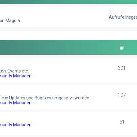
Aufrufe insge
 von Magoia
301
ten, Events etc.
unity Manager
107
die in Updates und Bugfixes umgesetzt wurden.
unity Manager
51
unity Manager