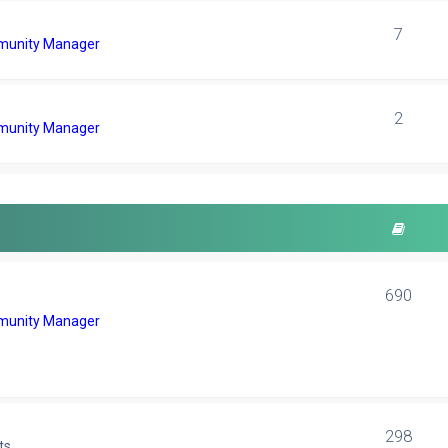
7
unity Manager
2
unity Manager
690
unity Manager
298
ts.