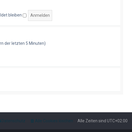
i
t
r
det bleiben
a
g
rn der letzten 5 Minuten)
Datenschutz
Alle Cookies löschen
Alle Zeiten sind
UTC+02:00