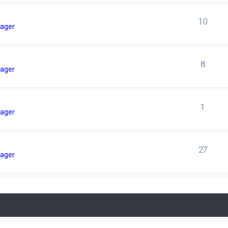
10
ager
8
ager
1
ager
27
ager