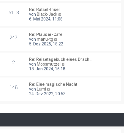
g
e
s
Re: Rätsel-Insel
5113
t
N
von
Black-Jack
e
e
6. Mai 2024, 11:08
r
u
B
e
e
s
Re: Plauder-Café
i
247
t
N
von
manu-tg
t
e
e
5. Dez 2025, 18:22
r
r
u
a
B
e
g
e
s
Re: Reisetagebuch eines Drach…
i
2
t
N
von
Moosmutzel
t
e
e
18. Jan 2024, 16:18
r
r
u
a
B
e
g
e
s
Re: Eine magische Nacht
i
148
t
N
von
Lumi
t
e
e
24. Dez 2022, 20:53
r
r
u
a
B
e
g
e
s
i
t
t
e
r
r
a
B
g
e