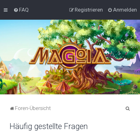
FAQ
Registrieren
Anmelden
S
Foren-Übersicht
u
Häufig gestellte Fragen
c
h