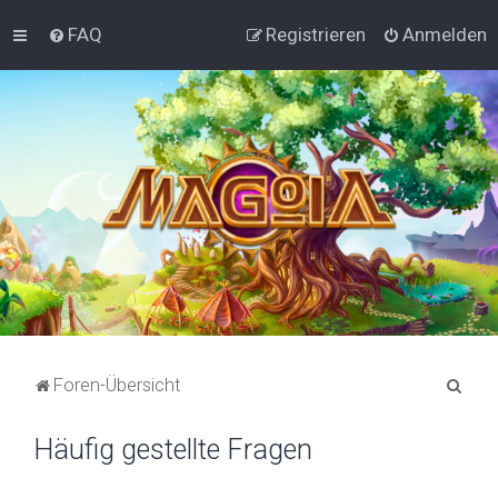
FAQ
Registrieren
Anmelden
S
Foren-Übersicht
u
Häufig gestellte Fragen
c
h